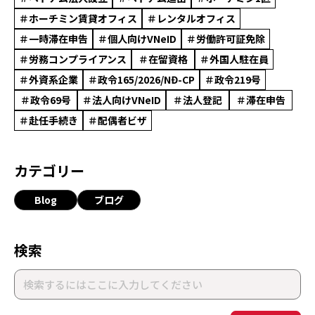
＃ホーチミン賃貸オフィス
＃レンタルオフィス
＃一時滞在申告
＃個人向けVNeID
＃労働許可証免除
＃労務コンプライアンス
＃在留資格
＃外国人駐在員
＃外資系企業
＃政令165/2026/NĐ-CP
＃政令219号
＃政令69号
＃法人向けVNeID
＃法人登記
＃滞在申告
＃赴任手続き
＃配偶者ビザ
カテゴリー
Blog
ブログ
検索