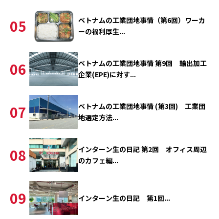
ベトナムの工業団地事情（第6回）ワーカ
05
ーの福利厚生...
ベトナムの工業団地事情 第9回 輸出加工
06
企業(EPE)に対す...
ベトナムの工業団地事情 (第3回) 工業団
07
地選定方法...
インターン生の日記 第2回 オフィス周辺
08
のカフェ編...
09
インターン生の日記 第1回...