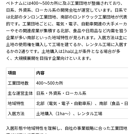
ベトナムには400〜500カ所に及ぶ工業団地が整備されており、
日系、外資系、ローカル系の開発会社が運営しています。日系で
は北部のタンロン工業団地、南部のロンドウック工業団地が代表
的です。工業団地ごとに、電気・電子、自動車関連の大手メーカ
ーやその関連産業が集積する北部、食品や日用品など内需を狙う
企業が多い南部といった地域特性が見られます。入居方法は主に
土地の使用権を購入して工場を建てるか、レンタル工場に入居す
るかの2通りです。土地購入は1ha以上が条件となる場合が多
く、大規模展開を目指す企業向けといえます。
項目
内容
工業団地数
400〜500カ所
主な運営主体
日系・外資系・ローカル系
地域特性
北部（電気・電子・自動車系）、南部（食品・日用
入居方法
土地購入（1ha〜）、レンタル工場
入居形態や地域特性を理解し、自社の事業戦略に合った工業団地