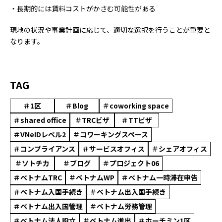
・長期的には賃料コストがかさむ可能性がある
現地の状況や事業計画に応じて、適切な選択を行うことが重要と
なります。
TAG
＃1区
＃Blog
＃coworking space
＃shared office
＃TRCビザ
＃TTビザ
＃VNeIDレベル2
＃コワーキングスペース
＃コンプライアンス
＃サービスオフィス
＃シェアオフィス
＃ソトチカ
＃ブログ
＃プロジェクト06
＃ベトナムTRC
＃ベトナムWP
＃ベトナム一時滞在申告
＃ベトナム入国手続き
＃ベトナム出入国手続き
＃ベトナム出入国管理
＃ベトナム労務管理
＃ベトナム法人設立
＃ベトナム進出
＃ホーチミン1区