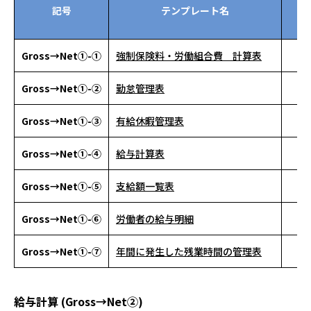
記号
テンプレート名
資
ン
Gross→Net①-①
強制保険料・労働組合費 計算表
Gross→Net①-②
勤怠管理表
Gross→Net①-③
有給休暇管理表
Gross→Net①-④
給与計算表
Gross→Net①-⑤
支給額一覧表
Gross→Net①-⑥
労働者の給与明細
Gross→Net①-⑦
年間に発生した残業時間の管理表
給与計算 (Gross→Net②)