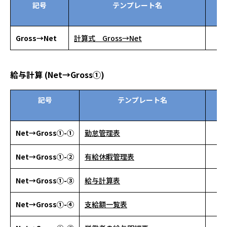
記号
テンプレート名
資
ン
Gross→Net
計算式 Gross→Net
給与計算 (Net→Gross①)
記号
テンプレート名
資
ン
Net→Gross①-①
勤怠管理表
Net→Gross①-②
有給休暇管理表
Net→Gross①-③
給与計算表
Net→Gross①-④
支給額一覧表