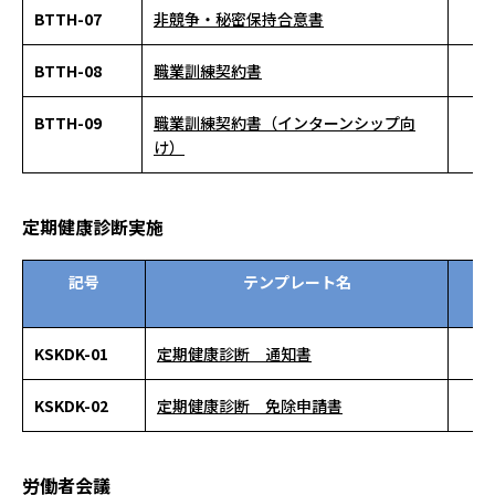
BTTH-07
非競争・秘密保持合意書
BTTH-08
職業訓練契約書
BTTH-09
職業訓練契約書（インターンシップ向
け）
定期健康診断実施
記号
テンプレート名
資
ン
KSKDK-01
定期健康診断 通知書
KSKDK-02
定期健康診断 免除申請書
労働者会議