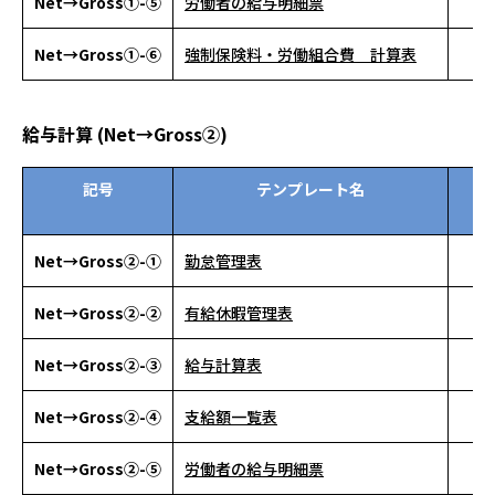
Net→Gross①-⑤
労働者の給与明細票
Net→Gross①-⑥
強制保険料・労働組合費 計算表
給与計算 (Net→Gross②)
記号
テンプレート名
資
ン
Net→Gross②-①
勤怠管理表
Net→Gross②-②
有給休暇管理表
Net→Gross②-③
給与計算表
Net→Gross②-④
支給額一覧表
Net→Gross②-⑤
労働者の給与明細票