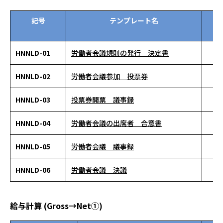
記号
テンプレート名
資
ン
HNNLD-01
労働者会議規則の発行 決定書
HNNLD-02
労働者会議参加 投票券
HNNLD-03
投票券開票 議事録
HNNLD-04
労働者会議の出席者 合意書
HNNLD-05
労働者会議 議事録
HNNLD-06
労働者会議 決議
給与計算 (Gross→Net①)