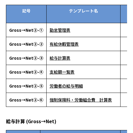
記号
テンプレート名
資
ン
Gross→Net②-①
勤怠管理表
Gross→Net②-②
有給休暇管理表
Gross→Net②-③
給与計算表
Gross→Net②-④
支給額一覧表
Gross→Net②-⑤
労働者の給与明細
Gross→Net②-⑥
強制保険料・労働組合費 計算表
給与計算 (Gross→Net)