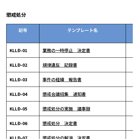
懲戒処分
記号
テンプレート名
資
ン
KLLĐ-01
業務の一時停止 決定書
KLLĐ-02
規律違反 記録書
KLLĐ-03
事件の経緯 報告書
KLLĐ-04
懲戒会議招集 通知書
KLLĐ-05
懲戒処分の実施 議事録
KLLĐ-06
懲戒処分 決定書
KLLĐ-07
懲戒処分の解消 決定書