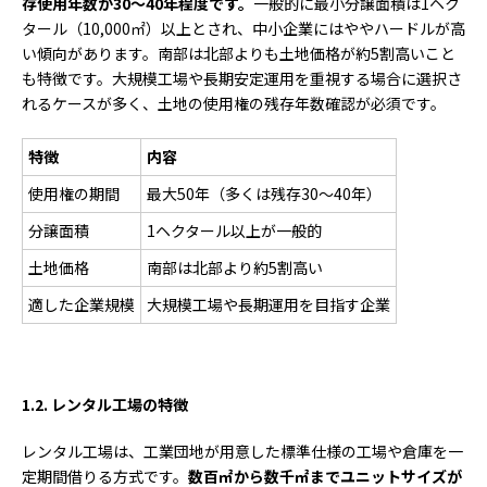
存使用年数が30
～40
年程度です。
一般的に最小分譲面積は1ヘク
タール（10,000㎡）以上とされ、中小企業にはややハードルが高
い傾向があります。南部は北部よりも土地価格が約5割高いこと
も特徴です。大規模工場や長期安定運用を重視する場合に選択さ
れるケースが多く、土地の使用権の残存年数確認が必須です。
特徴
内容
使用権の期間
最大50年（多くは残存30～40年）
分譲面積
1ヘクタール以上が一般的
土地価格
南部は北部より約5割高い
適した企業規模
大規模工場や長期運用を目指す企業
1.2.
レンタル工場の特徴
レンタル工場は、工業団地が用意した標準仕様の工場や倉庫を一
定期間借りる方式です。
数百㎡から数千㎡までユニットサイズが