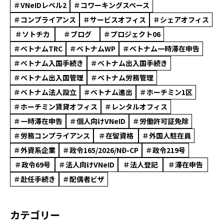
＃VNeIDレベル2
＃コワーキングスペース
＃コンプライアンス
＃サービスオフィス
＃シェアオフィス
＃ソトチカ
＃ブログ
＃プロジェクト06
＃ベトナムTRC
＃ベトナムWP
＃ベトナム一時滞在申告
＃ベトナム入国手続き
＃ベトナム出入国手続き
＃ベトナム出入国管理
＃ベトナム労務管理
＃ベトナム法人設立
＃ベトナム進出
＃ホーチミン1区
＃ホーチミン賃貸オフィス
＃レンタルオフィス
＃一時滞在申告
＃個人向けVNeID
＃労働許可証免除
＃労務コンプライアンス
＃在留資格
＃外国人駐在員
＃外資系企業
＃政令165/2026/NĐ-CP
＃政令219号
＃政令69号
＃法人向けVNeID
＃法人登記
＃滞在申告
＃赴任手続き
＃配偶者ビザ
カテゴリー