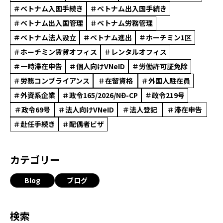
＃ベトナム入国手続き
＃ベトナム出入国手続き
＃ベトナム出入国管理
＃ベトナム労務管理
＃ベトナム法人設立
＃ベトナム進出
＃ホーチミン1区
＃ホーチミン賃貸オフィス
＃レンタルオフィス
＃一時滞在申告
＃個人向けVNeID
＃労働許可証免除
＃労務コンプライアンス
＃在留資格
＃外国人駐在員
＃外資系企業
＃政令165/2026/NĐ-CP
＃政令219号
＃政令69号
＃法人向けVNeID
＃法人登記
＃滞在申告
＃赴任手続き
＃配偶者ビザ
カテゴリー
Blog
ブログ
検索