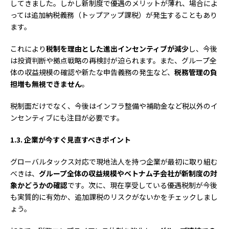
してきました。しかし新制度で優遇のメリットが薄れ、場合によ
っては追加納税義務（トップアップ課税）が発生することもあり
ます。
これにより
税制を理由とした進出インセンティブが減少
し、今後
は投資判断や拠点戦略の再検討が迫られます。また、グループ全
体の収益規模の確認や新たな申告義務の発生など、
税務管理の負
担増も無視できません
。
税制面だけでなく、今後はインフラ整備や補助金など税以外のイ
ンセンティブにも注目が必要です。
1.3.
企業が今すぐ見直すべきポイント
グローバルタックス対応で現地法人を持つ企業が最初に取り組む
べきは、
グループ全体の収益規模やベトナム子会社が新制度の対
象かどうかの確認
です。次に、現在享受している優遇税制が今後
も実質的に有効か、追加課税のリスクがないかをチェックしまし
ょう。