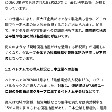
にOECD主導で合意されたBEPS2.0では「最低税率15％」が柱と
なっています。
この仕組みにより、巨大IT企業だけでなく製造業も含め、どこの
国でも一定水準の法人税を負担することが求められます。加え
て、デジタル課税や富裕層への協調課税も含まれ、
国際的な税の
公平性や各国の財政基盤強化が狙い
です。
従来のような「現地優遇措置だけを活用する節税策」が通用しに
くくなり、
グループ全体での税務戦略や管理体制の見直しが不可
欠
となっています。
1.2.
ベトナムでの導入状況と日本企業への影響
ベトナムでは2024年1月より「最低実効法人税率15％」のグロー
バルタックスが導入されました。
対象は、連結収益が
7.5
億ユー
ロ超の多国籍企業グループに属するベトナム子会社など
です。
従来は地域や業種、投資規模などの要件を満たせば実効税率を
15％未満に抑えられる優遇措置があり、日本企業も積極的に活用