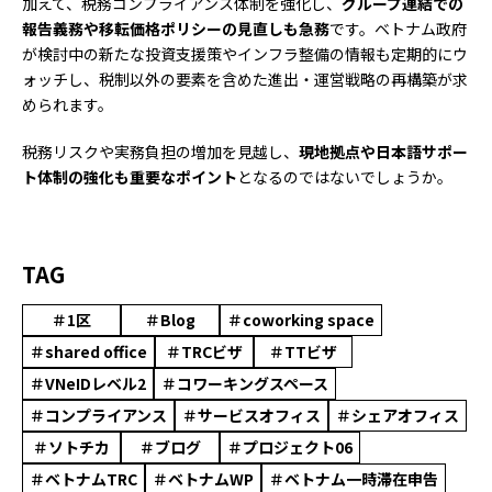
加えて、税務コンプライアンス体制を強化し、
グループ連結での
報告義務や移転価格ポリシーの見直しも急務
です。ベトナム政府
が検討中の新たな投資支援策やインフラ整備の情報も定期的にウ
ォッチし、税制以外の要素を含めた進出・運営戦略の再構築が求
められます。
税務リスクや実務負担の増加を見越し、
現地拠点や日本語サポー
ト体制の強化も重要なポイント
となるのではないでしょうか。
TAG
＃1区
＃Blog
＃coworking space
＃shared office
＃TRCビザ
＃TTビザ
＃VNeIDレベル2
＃コワーキングスペース
＃コンプライアンス
＃サービスオフィス
＃シェアオフィス
＃ソトチカ
＃ブログ
＃プロジェクト06
＃ベトナムTRC
＃ベトナムWP
＃ベトナム一時滞在申告